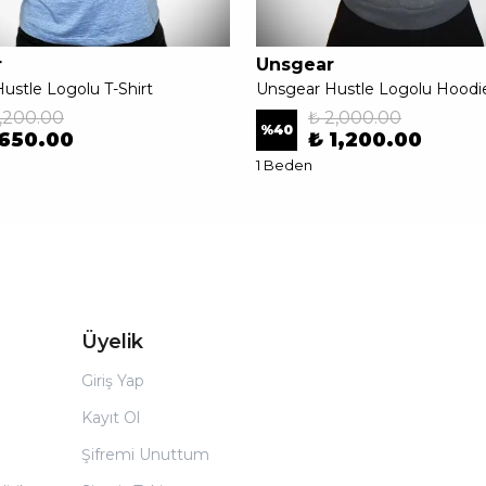
r
Unsgear
ustle Logolu T-Shirt
Unsgear Hustle Logolu Hoodi
1,200.00
₺ 2,000.00
%
40
 650.00
₺ 1,200.00
1 Beden
Üyelik
Giriş Yap
Kayıt Ol
Şifremi Unuttum