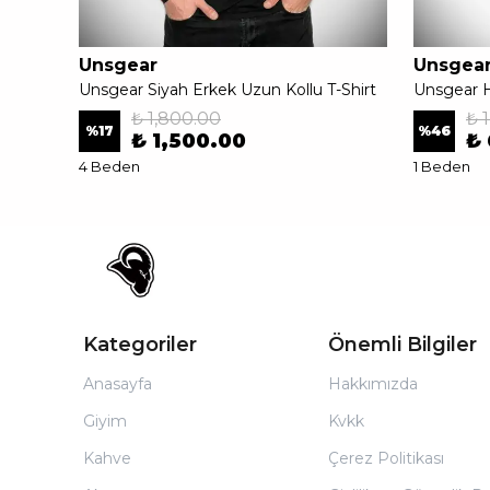
Unsgear
Unsgea
Unsgear Siyah Erkek Uzun Kollu T-Shirt
Unsgear H
₺ 1,800.00
₺ 
%
17
%
46
₺ 1,500.00
₺
4 Beden
1 Beden
Kategoriler
Önemli Bilgiler
Anasayfa
Hakkımızda
Giyim
Kvkk
Kahve
Çerez Politikası