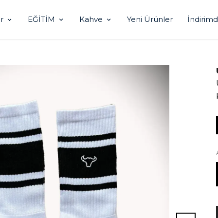
r
EĞİTİM
Kahve
Yeni Ürünler
İndirimd