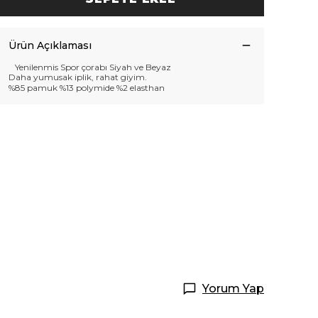
Ürün Açıklaması
Yenilenmis Spor çorabı Siyah ve Beyaz
Daha yumusak iplik, rahat giyim.
%85 pamuk %13 polymide %2 elasthan
Yorum Yap