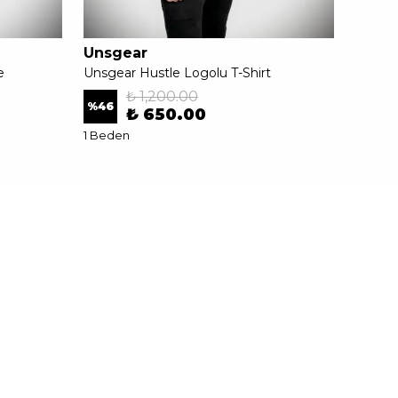
Unsgear
Unsg
e
Unsgear Hustle Logolu T-Shirt
Unsgea
₺ 1,200.00
%
46
%
40
₺ 650.00
1 Beden
1 Bede