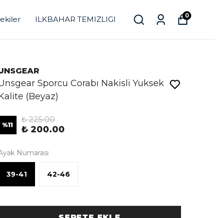
0
ekiler
ILKBAHAR TEMIZLIGI
UNSGEAR
Unsgear Sporcu Corabı Nakisli Yuksek
Kalite (Beyaz)
₺ 225.00
%
11
₺ 200.00
Ayak Numarası
39-41
42-46
SEPETE EKLE