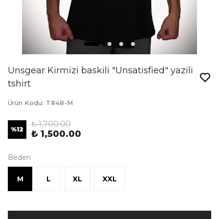
Unsgear Kirmizi baskili "Unsatisfied" yazili
tshirt
Ürün Kodu
:
T#48-M
₺ 1,700.00
%
12
₺ 1,500.00
Beden
M
L
XL
XXL