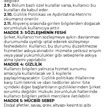
değildir.
2.9.
Bölüm bazlı özel kurallar varsa, kullanıcı bu
kuralları da kabul eder.
2.10.
Gizlilik Politikası ve Aydınlatma Metni'ni
okumanız önerilir.
2.11.
Alışveriş sırasında girilen bilgilerden doğacak
sorumluluk kullanıcıya aittir.
MADDE 3: SÖZLEŞMENİN FESHİ
Şirket, Kullanıcı’nın sözleşmeye aykırı davranması
durumunda üyeliği iptal ederek sözleşmeyi
feshedebilir. Kullanıcı, bu durumu düzeltmezse
hizmetler askıya alınabilir. Hizmete yetkisiz erişim
veya yasal yükümlülükler gibi sebeplerle askıya
alma işlemi yapılabilir.
MADDE 4: GİZLİLİK
Kullanıcı bilgileri yalnızca hizmet sunumu
amacıyla kullanılacak ve 3. kişilerle
paylaşılmayacaktır. Gizlilik politikası ihlallerine
karşı tüm teknik ve idari tedbirler alınır. Site
içindeki diğer bağlantıların gizliliklerinden Şirket
sorumlu değildir. Hukuki zorunluluk hallerinde
kullanıcı bilgileri yetkili mercilere iletilebilir.
MADDE 5: MÜCBİR SEBEP
Doğal afetler, savaş, grev, altyapı kesintisi gibi