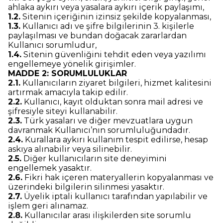
ahlaka aykırı veya yasalara aykırı içerik paylaşımı,
1.2.
Sitenin içeriğinin izinsiz şekilde kopyalanması,
1.3.
Kullanıcı adı ve şifre bilgilerinin 3. kişilerle
paylaşılması ve bundan doğacak zararlardan
Kullanıcı sorumludur,
1.4.
Sitenin güvenliğini tehdit eden veya yazılımı
engellemeye yönelik girişimler.
MADDE 2: SORUMLULUKLAR
2.1.
Kullanıcıların ziyaret bilgileri, hizmet kalitesini
artırmak amacıyla takip edilir.
2.2.
Kullanıcı, kayıt olduktan sonra mail adresi ve
şifresiyle siteyi kullanabilir.
2.3.
Türk yasaları ve diğer mevzuatlara uygun
davranmak Kullanıcı’nın sorumluluğundadır.
2.4.
Kurallara aykırı kullanım tespit edilirse, hesap
askıya alınabilir veya silinebilir.
2.5.
Diğer kullanıcıların site deneyimini
engellemek yasaktır.
2.6.
Fikri hak içeren materyallerin kopyalanması ve
üzerindeki bilgilerin silinmesi yasaktır.
2.7.
Üyelik iptali kullanıcı tarafından yapılabilir ve
işlem geri alınamaz.
2.8.
Kullanıcılar arası ilişkilerden site sorumlu