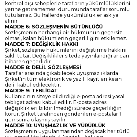
kontrol dışı sebeplerle tarafların yükümlülüklerini
yerine getirememesi durumunda taraflar sorumlu
tutulamaz. Bu hallerde yükümlülükler askıya
alınır.
MADDE 6: SÖZLEŞMENİN BÜTÜNLÜĞÜ
Sözleşmenin herhangi bir hükmünün geçersiz
olması, kalan hükümlerin geçerliliğini etkilemez.
MADDE 7: DEĞİŞİKLİK HAKKI
Şirket, sözleşme hükümlerini değiştirme hakkını
saklı tutar. Değişiklikler sitede yayınlandığı andan
itibaren geçerlidir.
MADDE 8: DELİL SÖZLEŞMESİ
Taraflar arasında çıkabilecek uyuşmazlıklarda
Şirket’in tüm elektronik ve yazılı kayıtları kesin
delil kabul edilecektir.
MADDE 9: TEBLİGAT
Kullanıcının siteye bildirdiği e-posta adresi yasal
tebligat adresi kabul edilir. E-posta adresi
değişiklikleri bildirilmediği sürece geçerliliğini
korur. Şirket tarafından gönderilen e-postalar 1
gün sonra ulaşmış sayılır.
MADDE 10: UYUŞMAZLIK VE YÜRÜRLÜK
Sözleşmenin uygulanmasından doğacak her türlü