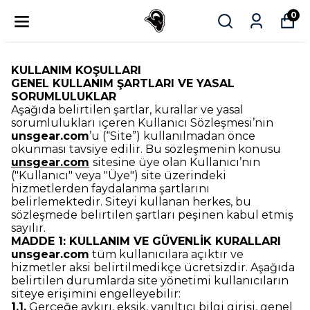
0
KULLANIM KOŞULLARI
GENEL KULLANIM ŞARTLARI VE YASAL
SORUMLULUKLAR
Aşağıda belirtilen şartlar, kurallar ve yasal
sorumlulukları içeren Kullanıcı Sözleşmesi’nin
unsgear.com
’u (“Site”) kullanılmadan önce
okunması tavsiye edilir. Bu sözleşmenin konusu
unsgear.com
sitesine üye olan Kullanıcı’nın
("Kullanıcı" veya "Üye") site üzerindeki
hizmetlerden faydalanma şartlarını
belirlemektedir. Siteyi kullanan herkes, bu
sözleşmede belirtilen şartları peşinen kabul etmiş
sayılır.
MADDE 1: KULLANIM VE GÜVENLİK KURALLARI
unsgear.com
tüm kullanıcılara açıktır ve
hizmetler aksi belirtilmedikçe ücretsizdir. Aşağıda
belirtilen durumlarda site yönetimi kullanıcıların
siteye erişimini engelleyebilir:
1.1.
Gerçeğe aykırı, eksik, yanıltıcı bilgi girişi, genel