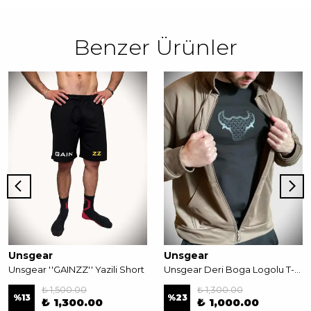
Benzer Ürünler
Unsgear
Unsgear
Unsgear ''GAINZZ'' Yazili Short
Unsgear Deri Boga Logolu T-Shirt
₺ 1,500.00
₺ 1,300.00
%
13
%
23
₺ 1,300.00
₺ 1,000.00